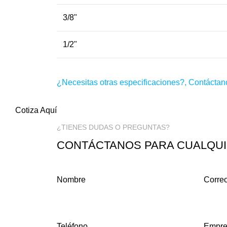
3/8"
1/2"
¿Necesitas otras especificaciones?,
Contáctan
Cotiza Aquí
¿TIENES DUDAS O PREGUNTAS?
CONTÁCTANOS PARA CUALQU
Nombre
Correo
Teléfono
Empre