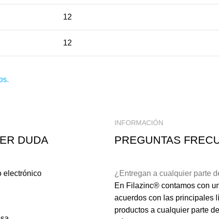
12
12
os
.
INFORMACIÓN
IER DUDA
PREGUNTAS FREC
 electrónico
¿Entregan a cualquier parte 
En Filazinc® contamos con una
acuerdos con las principales 
productos a cualquier parte de
sa