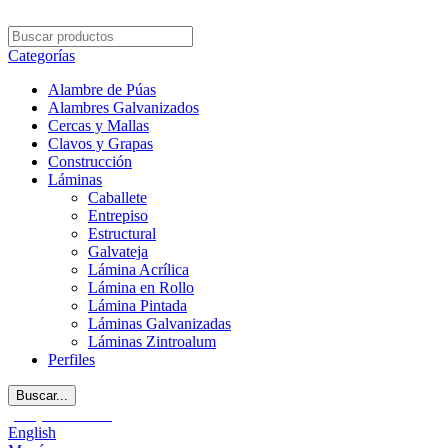
Categorías
Alambre de Púas
Alambres Galvanizados
Cercas y Mallas
Clavos y Grapas
Construcción
Láminas
Caballete
Entrepiso
Estructural
Galvateja
Lámina Acrílica
Lámina en Rollo
Lámina Pintada
Láminas Galvanizadas
Láminas Zintroalum
Perfiles
Buscar...
(272) 187-90-24
English